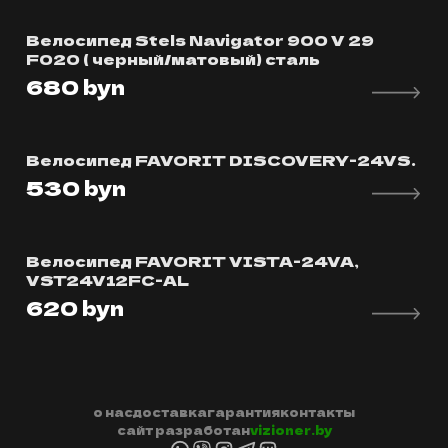
Велосипед Stels Navigator 900 V 29
F020 ( черный/матовый) сталь
680
byn
Велосипед FAVORIT DISCOVERY-24VS.
530
byn
Велосипед FAVORIT VISTA-24VA,
VST24V12FC-AL
620
byn
о нас
доставка
гарантия
контакты
сайт разработан
vizioner.by